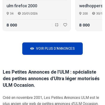
ulm firefox 2000
wedhoppers 
34
20/01/2026
200
30/11
8 000
8 000
VOIR PLUS D'ANNONCES
Les Petites Annonces de l'ULM : spécialiste
des petites annonces d'Ultra léger motorisés
ULM Occasion.
Créé en novembre 2001, Les Petites Annonces ULM est le
plus ancien site web de petites annonces d'ULM Occasion.