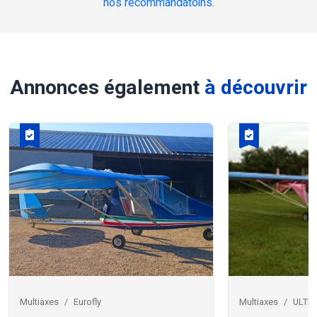
nos recommandatoins
.
Annonces également
à découvrir
Multiaxes
Eurofly
Multiaxes
ULTR