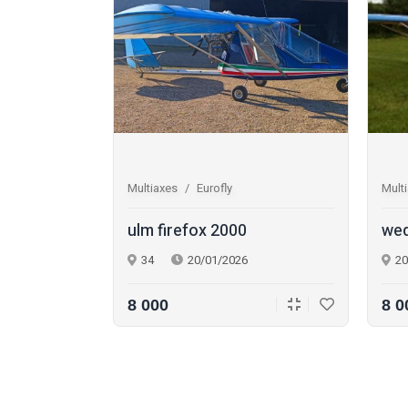
Multiaxes
Eurofly
Mult
kyranger
ulm firefox 2000
wed
34
20/01/2026
20
8 000
8 0