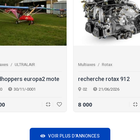
iaxes
ULTRALAIR
Multiaxes
Rotax
hoppers europa2 mote
recherche rotax 912
0
30/11/-0001
02
21/06/2026
00
8 000
VOIR PLUS D'ANNONCES