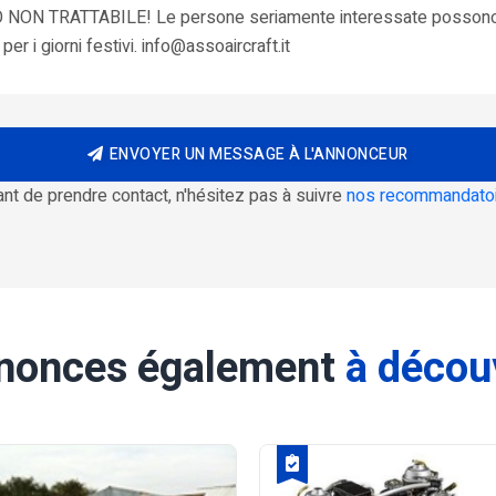
EZZO NON TRATTABILE! Le persone seriamente interessate posson
per i giorni festivi. info@assoaircraft.it
ENVOYER UN MESSAGE À L'ANNONCEUR
nt de prendre contact, n'hésitez pas à suivre
nos recommandato
nonces également
à décou