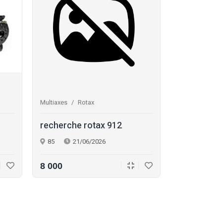
Multiaxes
Rotax
Multiaxes
S
recherche rotax 912
skyranger 
85
21/06/2026
77
30/
8 000
8 000