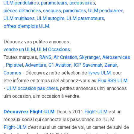
ULM pendulaires
,
paramoteurs
,
accessoires
,
pièces détachèes
,
casques
,
parachutes
,
ULM pendulaires
,
ULM multiaxes
,
ULM autogire
,
ULM paramoteurs
,
offres d'emplois ULM
.
Déposez vos petites annonces :
vendre un ULM, ULM Occasions.
Toutes marques,
RANS
,
Air Création
,
Skyranger
,
Aéroservices
,
Pipistrel
,
Adventure
,
G1 Aviation
,
ICP Savannah
,
Zenair
,
Cosmos
- Découvrez notre sélection de
livres ULM,
pour
être informé en temps réel abonnez-vous au
Flux RSS ULM
.
-
ULM occasion pas chers,
petites annonces ulm, annonces
ulm occasion, ulm occasion à vendre.
Découvrez Flight-ULM
. Depuis 2011
Flight-ULM
est un
réseaux social qui connecte les passionnés de l'ULM.
Flight-ULM
c'est aussi un carnet de vol, un carnet de suivi de