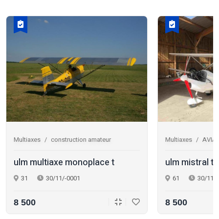
Multiaxes
construction amateur
Multiaxes
AVIA
ulm multiaxe monoplace t
ulm mistral t
31
30/11/-0001
61
30/11/
8 500
8 500