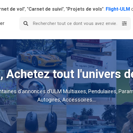
rnet de vol
", "
Carnet de suivi
", "
Projets de vols
".
Flight-ULM
c
ier
 Achetez tout l'univers d
ntaines d'annonces d'ULM Multiaxes, Pendulaires, Param
Autogires, Accessoires...