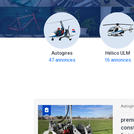
amoteurs
Autogires
Hélico ULM
 annonces
47 annonces
16 annonces
Autogi
prem
const