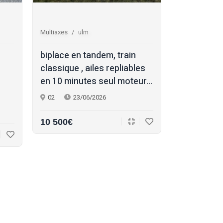
Multiaxes
ulm
Multiaxes
s
biplace en tandem, train
skyleader 
classique , ailes repliables
propriétair
en 10 minutes seul moteur...
formation 
han...
02
23/06/2026
17
22/
10 500€
145 000€