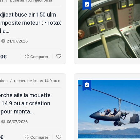
es
buse air 150 injection la
djicat buse air 150 ulm
mposite moteur : • rotax
 a...
21/07/2026
00€
Comparer
ires
recherche ipsos 14.9 ou n
rche aile la mouette
 14.9 ou air création
 pour monta...
08/07/2026
0€
Comparer