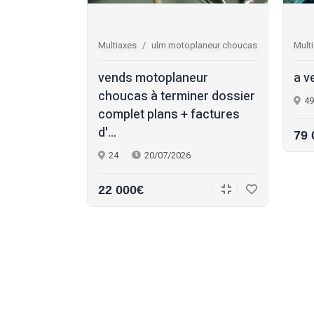
0 injection la
Multiaxes
ulm motoplaneur choucas
Mult
air 150 ulm
vends motoplaneur
a v
eur : •
choucas à terminer dossier
49
nje...
complet plans + factures
d'...
79 
24
20/07/2026
22 000€