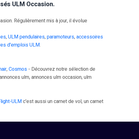
risés ULM Occasion.
on. Régulièrement mis à jour, il évolue
xes
,
ULM pendulaires
,
paramoteurs
,
accessoires
res d'emplois ULM
.
air
,
Cosmos
- Découvrez notre sélection de
annonces ulm, annonces ulm occasion, ulm
Flight-ULM
c'est aussi un carnet de vol, un carnet