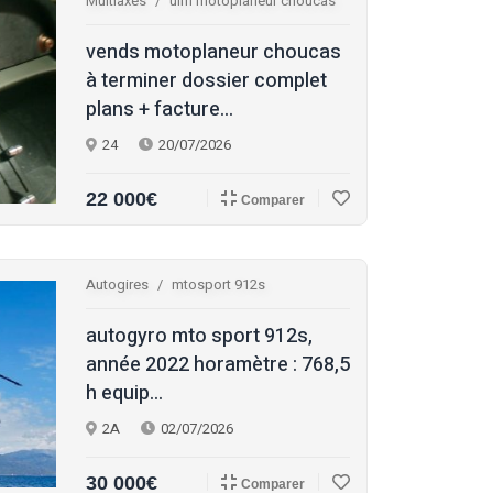
Multiaxes
ulm motoplaneur choucas
vends motoplaneur choucas
à terminer dossier complet
plans + facture...
24
20/07/2026
22 000€
Comparer
Autogires
mtosport 912s
autogyro mto sport 912s,
année 2022 horamètre : 768,5
h equip...
2A
02/07/2026
30 000€
Comparer