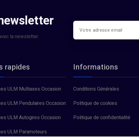
 newsletter
vec la newsletter.
s rapides
Informations
es ULM Multiaxes Occasion
Conditions Générales
es ULM Pendulaires Occasion
Politique de cookies
es ULM Autogires Occasion
Politique de confidentialité
ces ULM Paramoteurs