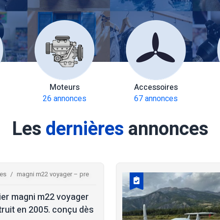
Moteurs
Accessoires
26 annonces
67 annonces
Les
dernières
annonces
res
magni m22 voyager – pre
ier magni m22 voyager
ruit en 2005. conçu dès