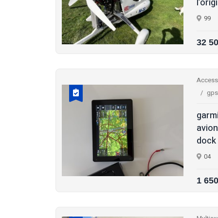
l’orig
99
32 5
Access
gps
garmi
avion
dock 
04
1 65