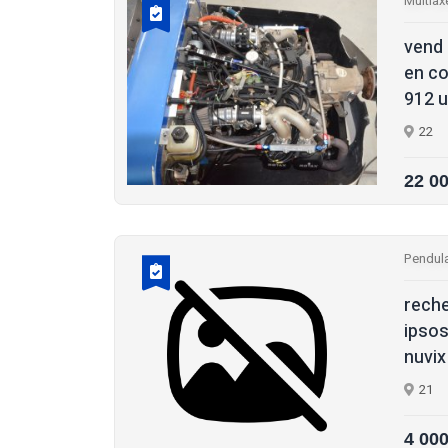
Multiax
vend 
en co
912 ul
22
22 0
Pendula
reche
ipsos
nuvix
21
4 00