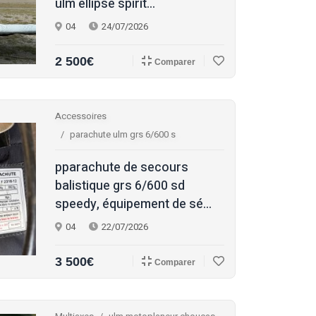
ulm ellipse spirit...
04
24/07/2026
2 500€
Comparer
Accessoires
parachute ulm grs 6/600 s
pparachute de secours
balistique grs 6/600 sd
speedy, équipement de sé...
04
22/07/2026
3 500€
Comparer