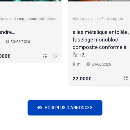
iaxes
superguepard club récent
Multiaxes
ulm 3 axes rigide
endre...
ailes métalique entoilée,
fuselage monobloc
30/06/2026
composite conforme à
l'arr?...
000€
31
24/06/2026
22 000€
VOIR PLUS D'ANNONCES