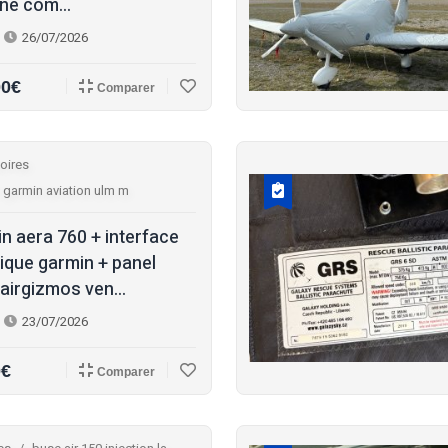
ine com...
26/07/2026
00€
Comparer
oires
 garmin aviation ulm m
n aera 760 + interface
ique garmin + panel
airgizmos ven...
23/07/2026
0€
Comparer