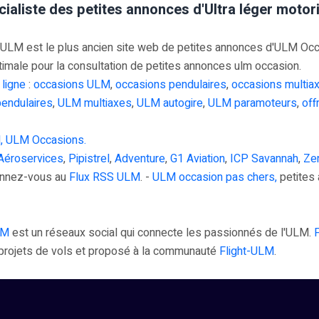
cialiste des petites annonces d'Ultra léger moto
M est le plus ancien site web de petites annonces d'ULM Occasi
timale pour la consultation de petites annonces ulm occasion.
 ligne
:
occasions ULM
,
occasions pendulaires
,
occasions multia
endulaires
,
ULM multiaxes
,
ULM autogire
,
ULM paramoteurs
,
off
, ULM Occasions.
Aéroservices
,
Pipistrel
,
Adventure
,
G1 Aviation
,
ICP Savannah
,
Zen
onnez-vous au
Flux RSS ULM
. -
ULM occasion pas chers,
petites 
LM
est un réseaux social qui connecte les passionnés de l'ULM.
s projets de vols et proposé à la communauté
Flight-ULM
.