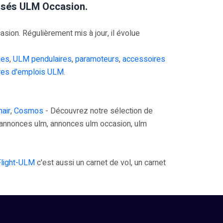
risés ULM Occasion.
on. Régulièrement mis à jour, il évolue
xes
,
ULM pendulaires
,
paramoteurs
,
accessoires
res d'emplois ULM
.
air
,
Cosmos
- Découvrez notre sélection de
annonces ulm, annonces ulm occasion, ulm
Flight-ULM
c'est aussi un carnet de vol, un carnet