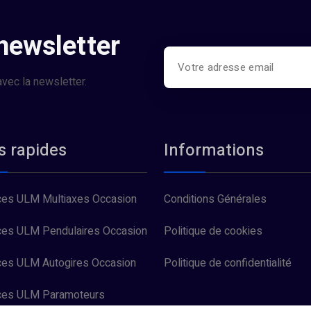
 newsletter
vec la newsletter.
s rapides
Informations
es ULM Multiaxes Occasion
Conditions Générales
es ULM Pendulaires Occasion
Politique de cookies
es ULM Autogires Occasion
Politique de confidentialité
ces ULM Paramoteurs