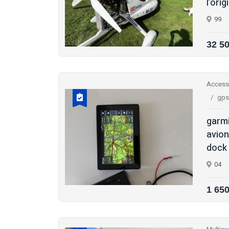
l’orig
99
32 5
Access
gps
garmi
avion
dock 
04
1 65