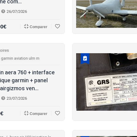
ine com...
26/07/2026
00€
Comparer
oires
 garmin aviation ulm m
n aera 760 + interface
ique garmin + panel
airgizmos ven...
23/07/2026
0€
Comparer