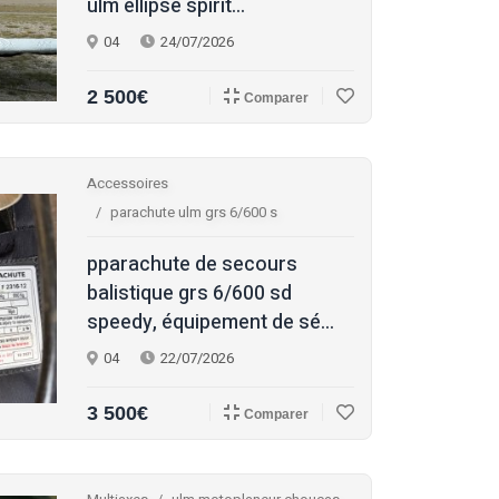
ulm ellipse spirit...
04
24/07/2026
2 500€
Comparer
Accessoires
parachute ulm grs 6/600 s
pparachute de secours
balistique grs 6/600 sd
speedy, équipement de sé...
04
22/07/2026
3 500€
Comparer