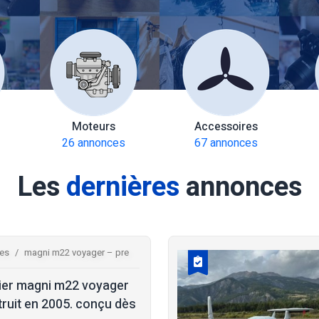
Moteurs
Accessoires
26 annonces
67 annonces
Les
dernières
annonces
res
magni m22 voyager – pre
ier magni m22 voyager
ruit en 2005. conçu dès