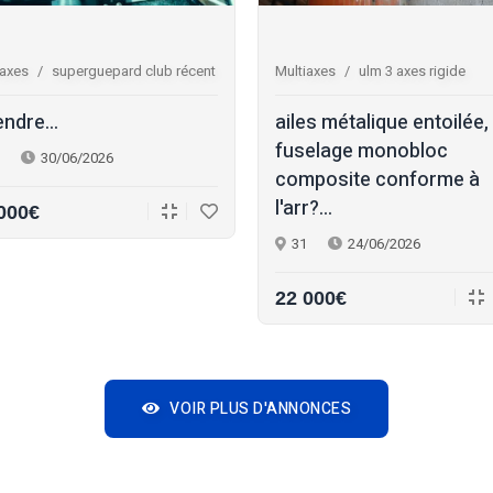
iaxes
superguepard club récent
Multiaxes
ulm 3 axes rigide
endre...
ailes métalique entoilée,
fuselage monobloc
30/06/2026
composite conforme à
l'arr?...
000€
31
24/06/2026
22 000€
VOIR PLUS D'ANNONCES