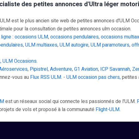
cialiste des petites annonces d'Ultra léger moto
M est le plus ancien site web de petites annonces d'ULM Occasi
timale pour la consultation de petites annonces ulm occasion.
 ligne
:
occasions ULM
,
occasions pendulaires
,
occasions multia
endulaires
,
ULM multiaxes
,
ULM autogire
,
ULM paramoteurs
,
off
, ULM Occasions.
Aéroservices
,
Pipistrel
,
Adventure
,
G1 Aviation
,
ICP Savannah
,
Zen
onnez-vous au
Flux RSS ULM
. -
ULM occasion pas chers,
petites 
LM
est un réseaux social qui connecte les passionnés de l'ULM.
s projets de vols et proposé à la communauté
Flight-ULM
.