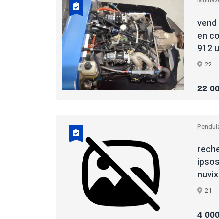
Multiax
vend 
en co
912 ul
22
22 0
Pendula
reche
ipsos
nuvix
21
4 00