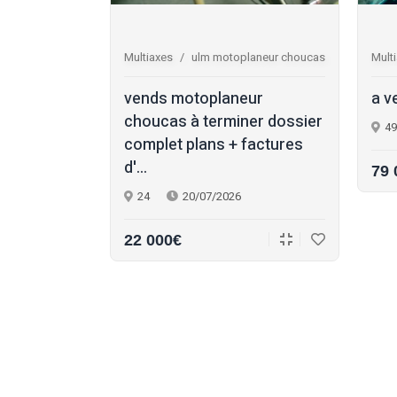
0 injection la
Multiaxes
ulm motoplaneur choucas
Mult
air 150 ulm
vends motoplaneur
a v
eur : •
choucas à terminer dossier
49
nje...
complet plans + factures
d'...
79 
24
20/07/2026
22 000€