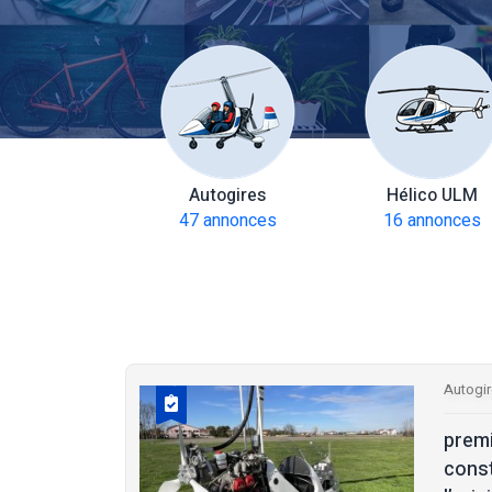
amoteurs
Autogires
Hélico ULM
 annonces
47 annonces
16 annonces
Autogi
prem
const