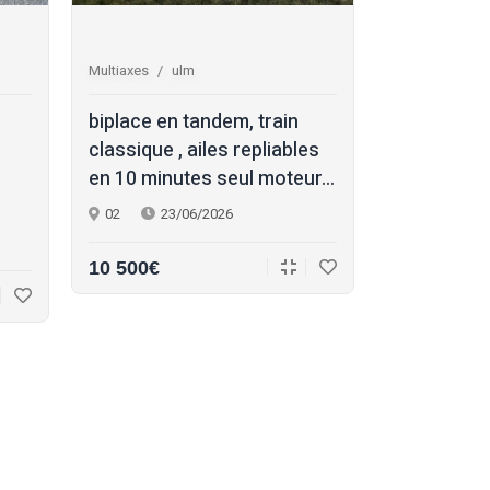
Multiaxes
ulm
Multiaxes
s
biplace en tandem, train
skyleader 
classique , ailes repliables
propriétair
en 10 minutes seul moteur...
formation 
han...
02
23/06/2026
17
22/
10 500€
145 000€