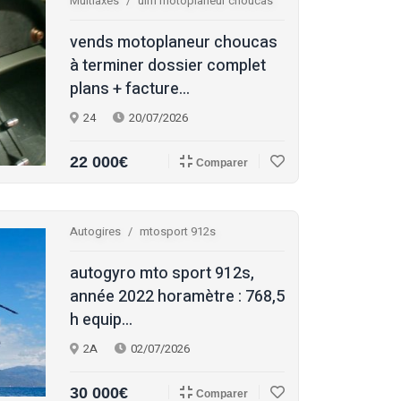
Multiaxes
ulm motoplaneur choucas
vends motoplaneur choucas
à terminer dossier complet
plans + facture...
24
20/07/2026
22 000€
Comparer
Autogires
mtosport 912s
autogyro mto sport 912s,
année 2022 horamètre : 768,5
h equip...
2A
02/07/2026
30 000€
Comparer