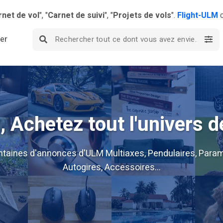
rnet de vol
", "
Carnet de suivi
", "
Projets de vols
".
Flight-ULM
c
ier
 Achetez tout l'univers d
ntaines d'annonces d'ULM Multiaxes, Pendulaires, Param
Autogires, Accessoires...