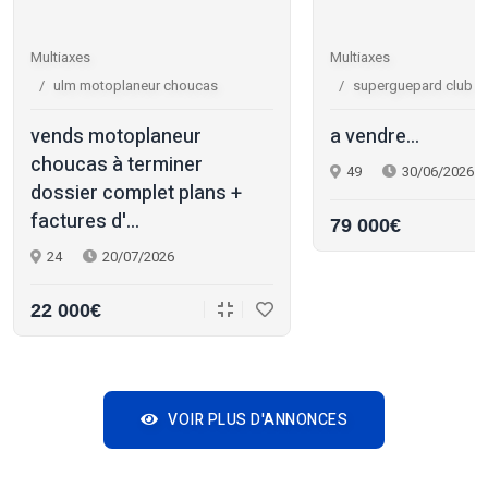
Multiaxes
Multiaxes
ulm motoplaneur choucas
superguepard club r
vends motoplaneur
a vendre...
choucas à terminer
49
30/06/2026
dossier complet plans +
factures d'...
79 000€
24
20/07/2026
22 000€
VOIR PLUS D'ANNONCES