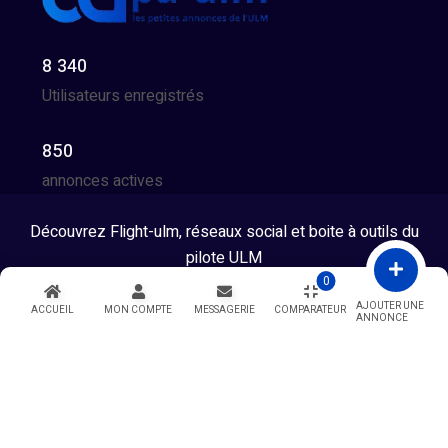
8 340
Utilisateurs enregistrés
850
annonces actives
Découvrez Flight-ulm, réseaux social et boite à outils du
pilote ULM
0
Tous droits réservés © 2026 - Developpé par GG Team
AJOUTER UNE
ACCUEIL
MON COMPTE
MESSAGERIE
COMPARATEUR
ANNONCE
Warning
: Undefined variable $showModal in
/htdocs/index.php