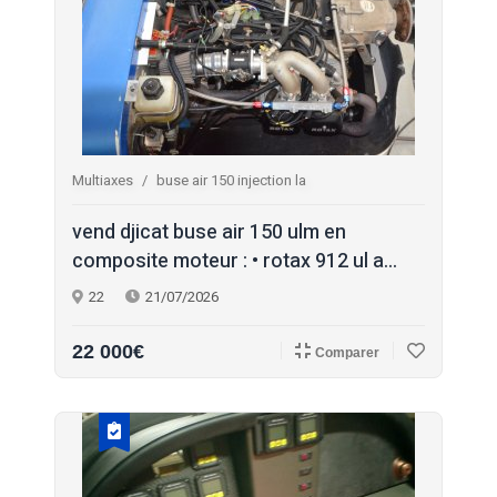
Multiaxes
buse air 150 injection la
vend djicat buse air 150 ulm en
composite moteur : • rotax 912 ul a...
22
21/07/2026
22 000€
Comparer