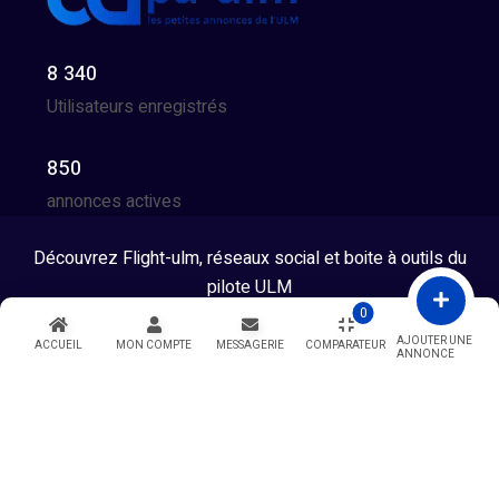
8 340
Utilisateurs enregistrés
850
annonces actives
Découvrez Flight-ulm, réseaux social et boite à outils du
pilote ULM
0
Tous droits réservés © 2026 - Developpé par GG Team
AJOUTER UNE
ACCUEIL
MON COMPTE
MESSAGERIE
COMPARATEUR
ANNONCE
Warning
: Undefined variable $showModal in
/htdocs/index.php