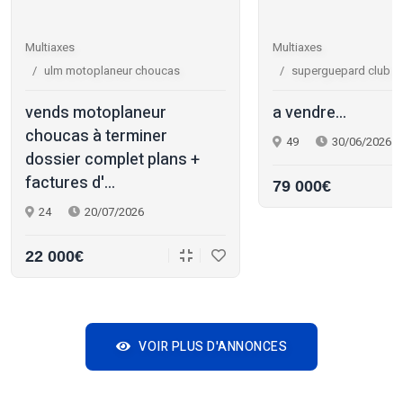
Multiaxes
Multiaxes
ulm motoplaneur choucas
superguepard club r
vends motoplaneur
a vendre...
choucas à terminer
49
30/06/2026
dossier complet plans +
factures d'...
79 000€
24
20/07/2026
22 000€
VOIR PLUS D'ANNONCES