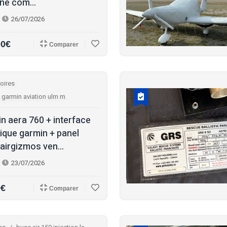
ine com...
26/07/2026
00€
Comparer
oires
 garmin aviation ulm m
n aera 760 + interface
ique garmin + panel
airgizmos ven...
23/07/2026
0€
Comparer