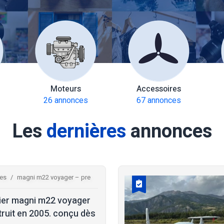
Moteurs
Accessoires
26 annonces
67 annonces
Les
dernières
annonces
res
magni m22 voyager – pre
ier magni m22 voyager
ruit en 2005. conçu dès