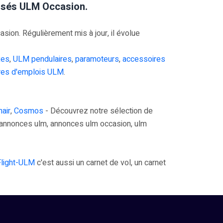
risés ULM Occasion.
on. Régulièrement mis à jour, il évolue
xes
,
ULM pendulaires
,
paramoteurs
,
accessoires
res d'emplois ULM
.
air
,
Cosmos
- Découvrez notre sélection de
annonces ulm, annonces ulm occasion, ulm
Flight-ULM
c'est aussi un carnet de vol, un carnet