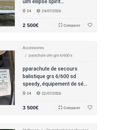
ulm ellipse spirit...
04
24/07/2026
2 500€
Comparer
Accessoires
parachute ulm grs 6/600 s
pparachute de secours
balistique grs 6/600 sd
speedy, équipement de sé...
04
22/07/2026
3 500€
Comparer