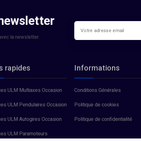
 newsletter
vec la newsletter.
s rapides
Informations
es ULM Multiaxes Occasion
Conditions Générales
es ULM Pendulaires Occasion
Politique de cookies
es ULM Autogires Occasion
Politique de confidentialité
ces ULM Paramoteurs