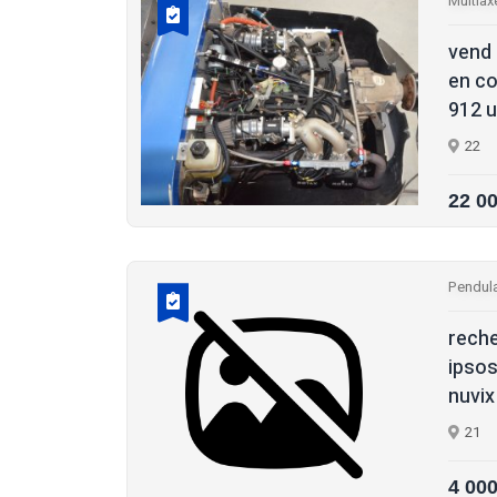
Multiax
vend 
en co
912 ul
22
22 0
Pendula
reche
ipsos
nuvix
21
4 00