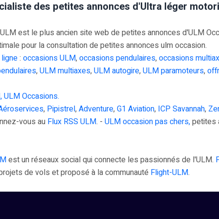
cialiste des petites annonces d'Ultra léger moto
M est le plus ancien site web de petites annonces d'ULM Occasi
timale pour la consultation de petites annonces ulm occasion.
 ligne
:
occasions ULM
,
occasions pendulaires
,
occasions multia
endulaires
,
ULM multiaxes
,
ULM autogire
,
ULM paramoteurs
,
off
, ULM Occasions.
Aéroservices
,
Pipistrel
,
Adventure
,
G1 Aviation
,
ICP Savannah
,
Zen
onnez-vous au
Flux RSS ULM
. -
ULM occasion pas chers,
petites 
LM
est un réseaux social qui connecte les passionnés de l'ULM.
s projets de vols et proposé à la communauté
Flight-ULM
.