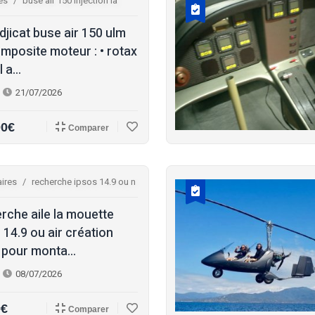
es
buse air 150 injection la
djicat buse air 150 ulm
mposite moteur : • rotax
 a...
21/07/2026
00€
Comparer
ires
recherche ipsos 14.9 ou n
rche aile la mouette
 14.9 ou air création
 pour monta...
08/07/2026
0€
Comparer