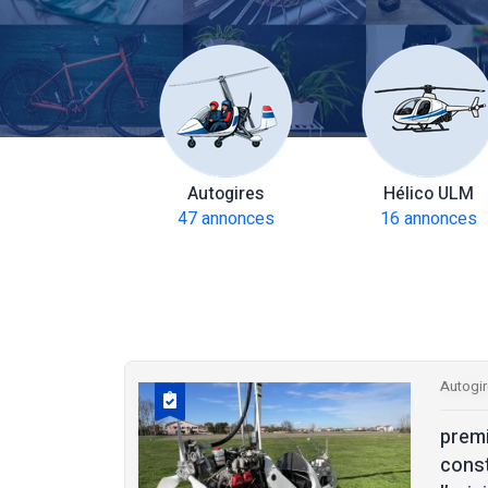
amoteurs
Autogires
Hélico ULM
 annonces
47 annonces
16 annonces
Autogi
prem
const