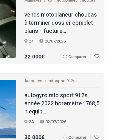
Multiaxes
ulm motoplaneur choucas
vends motoplaneur choucas
à terminer dossier complet
plans + facture...
24
20/07/2026
22 000€
Comparer
Autogires
mtosport 912s
autogyro mto sport 912s,
année 2022 horamètre : 768,5
h equip...
2A
02/07/2026
30 000€
Comparer