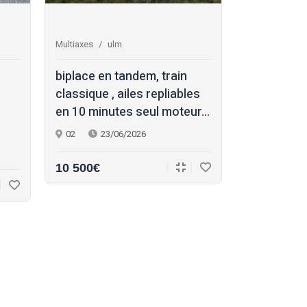
Multiaxes
ulm
Multiaxes
s
biplace en tandem, train
skyleader 
classique , ailes repliables
propriétair
en 10 minutes seul moteur...
formation 
han...
02
23/06/2026
17
22/
10 500€
145 000€