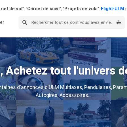
rnet de vol
", "
Carnet de suivi
", "
Projets de vols
".
Flight-ULM
c
ier
 Achetez tout l'univers d
ntaines d'annonces d'ULM Multiaxes, Pendulaires, Param
Autogires, Accessoires...