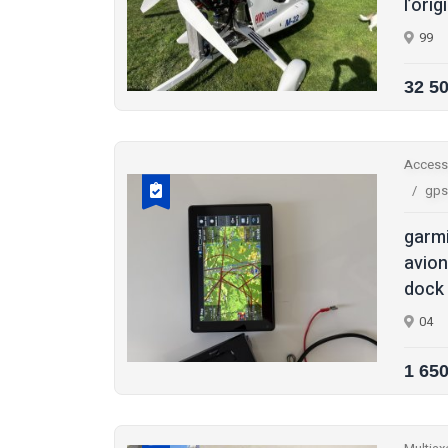
l’orig
99
32 5
Access
gps
garmi
avion
dock 
04
1 65