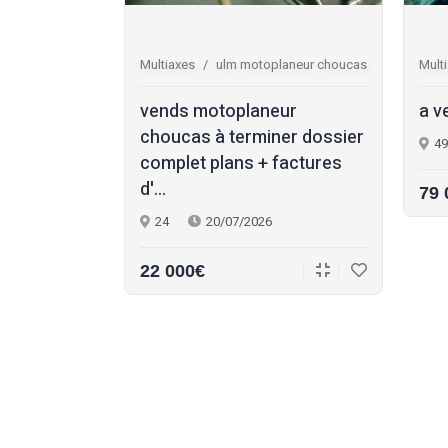
0 injection la
Multiaxes
ulm motoplaneur choucas
Mult
air 150 ulm
vends motoplaneur
a v
eur : •
choucas à terminer dossier
49
nje...
complet plans + factures
d'...
79 
24
20/07/2026
22 000€