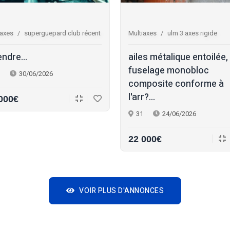
iaxes
superguepard club récent
Multiaxes
ulm 3 axes rigide
endre...
ailes métalique entoilée,
fuselage monobloc
30/06/2026
composite conforme à
l'arr?...
000€
31
24/06/2026
22 000€
VOIR PLUS D'ANNONCES