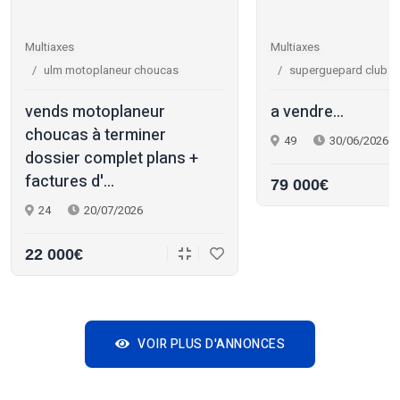
Multiaxes
Multiaxes
ulm motoplaneur choucas
superguepard club r
vends motoplaneur
a vendre...
choucas à terminer
49
30/06/2026
dossier complet plans +
factures d'...
79 000€
24
20/07/2026
22 000€
VOIR PLUS D'ANNONCES