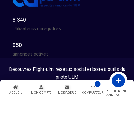
8 340
Utilisateurs enregistrés
850
annonces actives
Découvrez Flight-ulm, réseaux social et boite à outils du
pilote ULM
0
Tous droits réservés © 2026 - Developpé par GG Team
AJOUTER UNE
ACCUEIL
MON COMPTE
MESSAGERIE
COMPARATEUR
ANNONCE
Warning
: Undefined variable $showModal in
/htdocs/index.php