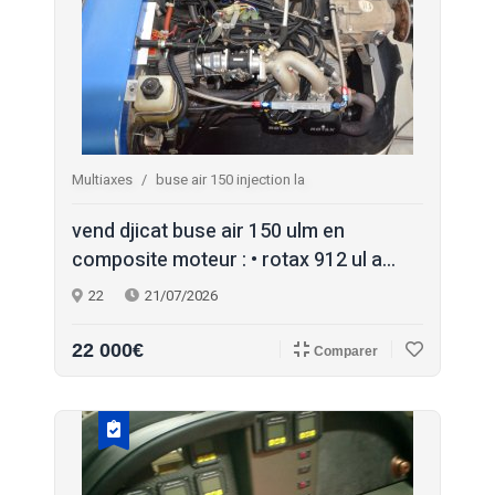
Multiaxes
buse air 150 injection la
vend djicat buse air 150 ulm en
composite moteur : • rotax 912 ul a...
22
21/07/2026
22 000€
Comparer