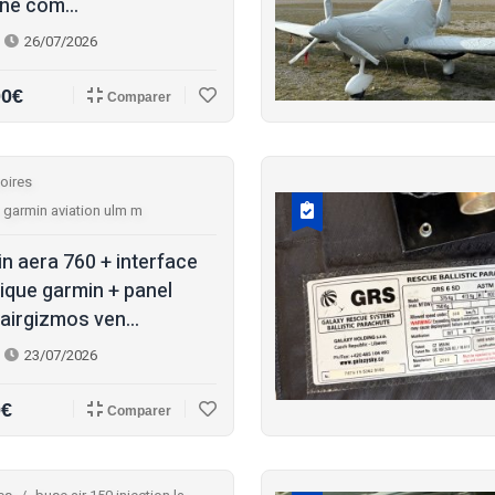
ine com...
26/07/2026
00€
Comparer
oires
 garmin aviation ulm m
n aera 760 + interface
ique garmin + panel
airgizmos ven...
23/07/2026
0€
Comparer