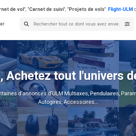
rnet de vol
", "
Carnet de suivi
", "
Projets de vols
".
Flight-ULM
c
ier
 Achetez tout l'univers d
ntaines d'annonces d'ULM Multiaxes, Pendulaires, Param
Autogires, Accessoires...