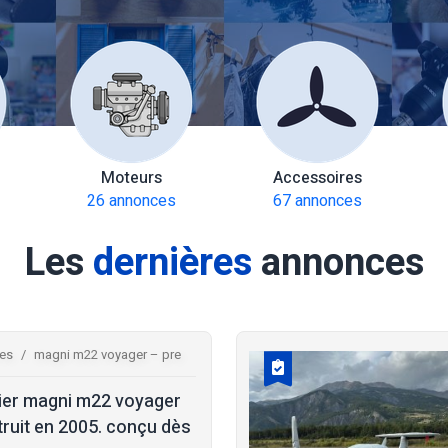
Moteurs
Accessoires
26 annonces
67 annonces
Les
dernières
annonces
res
magni m22 voyager – pre
ier magni m22 voyager
ruit en 2005. conçu dès