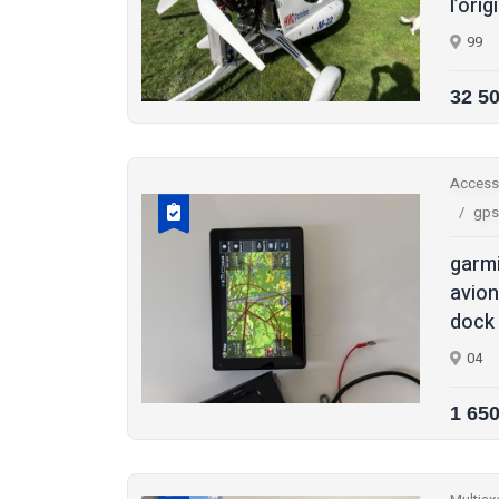
l’orig
99
32 5
Access
gps
garmi
avion
dock 
04
1 65