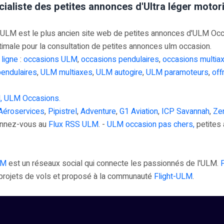
cialiste des petites annonces d'Ultra léger moto
M est le plus ancien site web de petites annonces d'ULM Occasi
timale pour la consultation de petites annonces ulm occasion.
 ligne
:
occasions ULM
,
occasions pendulaires
,
occasions multia
endulaires
,
ULM multiaxes
,
ULM autogire
,
ULM paramoteurs
,
off
, ULM Occasions.
Aéroservices
,
Pipistrel
,
Adventure
,
G1 Aviation
,
ICP Savannah
,
Zen
onnez-vous au
Flux RSS ULM
. -
ULM occasion pas chers,
petites 
LM
est un réseaux social qui connecte les passionnés de l'ULM.
s projets de vols et proposé à la communauté
Flight-ULM
.