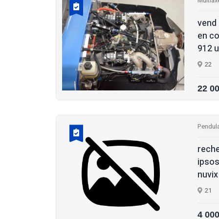
Multiax
vend 
en co
912 ul
22
22 0
Pendula
reche
ipsos
nuvix
21
4 00