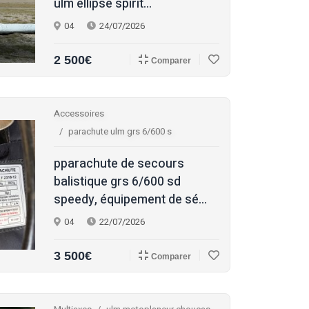
ulm ellipse spirit...
04
24/07/2026
2 500€
Comparer
Accessoires
parachute ulm grs 6/600 s
pparachute de secours
balistique grs 6/600 sd
speedy, équipement de sé...
04
22/07/2026
3 500€
Comparer