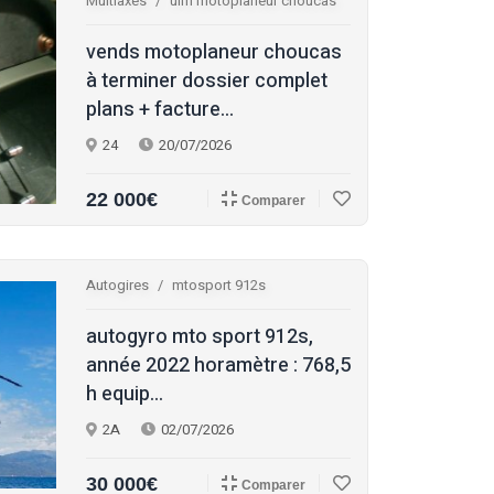
Multiaxes
ulm motoplaneur choucas
vends motoplaneur choucas
à terminer dossier complet
plans + facture...
24
20/07/2026
22 000€
Comparer
Autogires
mtosport 912s
autogyro mto sport 912s,
année 2022 horamètre : 768,5
h equip...
2A
02/07/2026
30 000€
Comparer