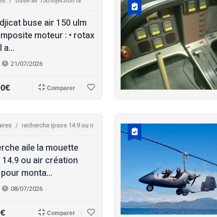
es
buse air 150 injection la
djicat buse air 150 ulm
mposite moteur : • rotax
 a...
21/07/2026
00€
Comparer
ires
recherche ipsos 14.9 ou n
rche aile la mouette
 14.9 ou air création
 pour monta...
08/07/2026
0€
Comparer