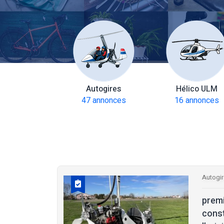
amoteurs
Autogires
Hélico ULM
 annonces
47 annonces
16 annonces
Autogi
prem
const