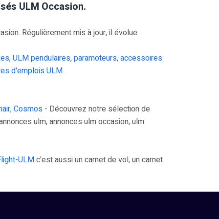
risés ULM Occasion.
on. Régulièrement mis à jour, il évolue
xes
,
ULM pendulaires
,
paramoteurs
,
accessoires
res d'emplois ULM
.
air
,
Cosmos
- Découvrez notre sélection de
annonces ulm, annonces ulm occasion, ulm
Flight-ULM
c'est aussi un carnet de vol, un carnet