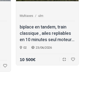
Multiaxes
ulm
Multiaxes
s
biplace en tandem, train
skyleader 
classique , ailes repliables
propriétair
en 10 minutes seul moteur...
formation 
han...
02
23/06/2026
17
22/
10 500€
145 000€