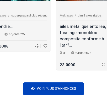
iaxes
superguepard club récent
Multiaxes
ulm 3 axes rigide
endre...
ailes métalique entoilée,
fuselage monobloc
30/06/2026
composite conforme à
l'arr?...
000€
31
24/06/2026
22 000€
VOIR PLUS D'ANNONCES