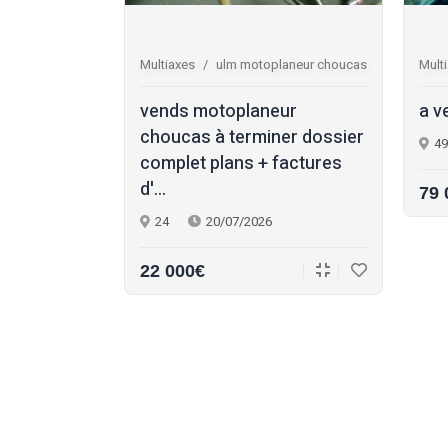
0 injection la
Multiaxes
ulm motoplaneur choucas
Mult
air 150 ulm
vends motoplaneur
a v
eur : •
choucas à terminer dossier
49
nje...
complet plans + factures
d'...
79 
24
20/07/2026
22 000€