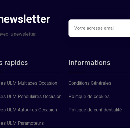
 newsletter
vec la newsletter.
s rapides
Informations
es ULM Multiaxes Occasion
Conditions Générales
es ULM Pendulaires Occasion
Politique de cookies
es ULM Autogires Occasion
Politique de confidentialité
ces ULM Paramoteurs