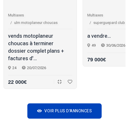
Multiaxes
Multiaxes
ulm motoplaneur choucas
superguepard club r
vends motoplaneur
a vendre...
choucas à terminer
49
30/06/2026
dossier complet plans +
factures d'...
79 000€
24
20/07/2026
22 000€
VOIR PLUS D'ANNONCES