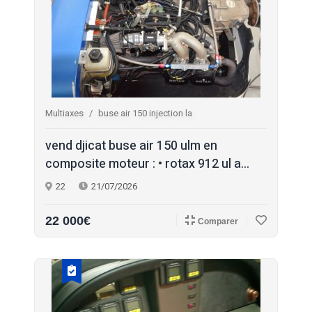
Multiaxes
buse air 150 injection la
vend djicat buse air 150 ulm en
composite moteur : • rotax 912 ul a...
22
21/07/2026
22 000€
Comparer