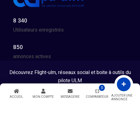
8 340
Utilisateurs enregistrés
850
annonces actives
Découvrez Flight-ulm, réseaux social et boite à outils du
pilote ULM
0
Tous droits réservés © 2026 - Developpé par GG Team
AJOUTER UNE
ACCUEIL
MON COMPTE
MESSAGERIE
COMPARATEUR
ANNONCE
Warning
: Undefined variable $showModal in
/htdocs/index.php