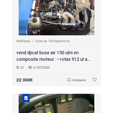
Multiaxes
buse air 150 injection la
vend djicat buse air 150 ulm en
composite moteur : • rotax 912 ul a...
22
21/07/2026
22 000€
Comparer