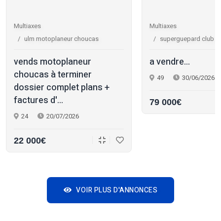
Multiaxes
Multiaxes
ulm motoplaneur choucas
superguepard club r
vends motoplaneur
a vendre...
choucas à terminer
49
30/06/2026
dossier complet plans +
factures d'...
79 000€
24
20/07/2026
22 000€
VOIR PLUS D'ANNONCES