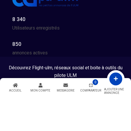
8 340
Utilisateurs enregistrés
850
annonces actives
Découvrez Flight-ulm, réseaux social et boite à outils du
pilote ULM
0
Tous droits réservés © 2026 - Developpé par GG Team
AJOUTER UNE
ACCUEIL
MON COMPTE
MESSAGERIE
COMPARATEUR
ANNONCE
Warning
: Undefined variable $showModal in
/htdocs/index.php