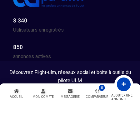
8 340
Utilisateurs enregistrés
850
annonces actives
Découvrez Flight-ulm, réseaux social et boite à outils du
pilote ULM
0
Tous droits réservés © 2026 - Developpé par GG Team
AJOUTER UNE
ACCUEIL
MON COMPTE
MESSAGERIE
COMPARATEUR
ANNONCE
Warning
: Undefined variable $showModal in
/htdocs/index.php