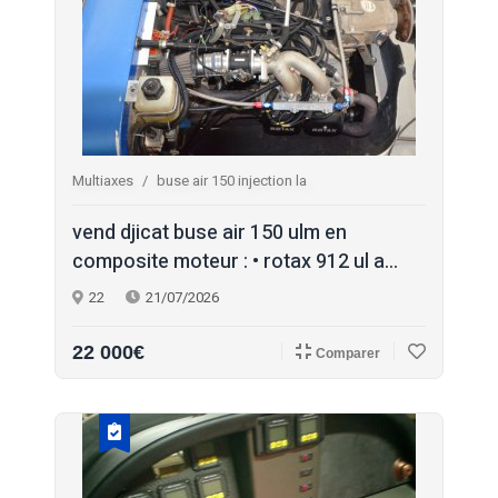
Multiaxes
buse air 150 injection la
vend djicat buse air 150 ulm en
composite moteur : • rotax 912 ul a...
22
21/07/2026
22 000€
Comparer