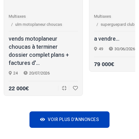
Multiaxes
Multiaxes
ulm motoplaneur choucas
superguepard club r
vends motoplaneur
a vendre...
choucas à terminer
49
30/06/2026
dossier complet plans +
factures d'...
79 000€
24
20/07/2026
22 000€
VOIR PLUS D'ANNONCES