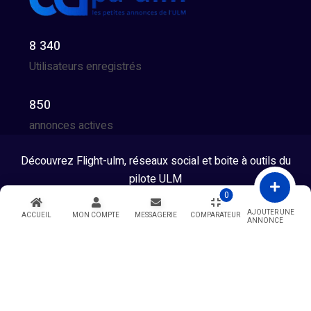
8 340
Utilisateurs enregistrés
850
annonces actives
Découvrez Flight-ulm, réseaux social et boite à outils du
pilote ULM
0
Tous droits réservés © 2026 - Developpé par GG Team
AJOUTER UNE
ACCUEIL
MON COMPTE
MESSAGERIE
COMPARATEUR
ANNONCE
Warning
: Undefined variable $showModal in
/htdocs/index.php