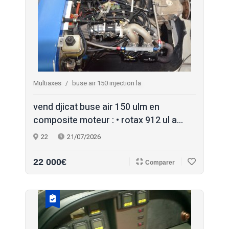
Multiaxes
buse air 150 injection la
vend djicat buse air 150 ulm en
composite moteur : • rotax 912 ul a...
22
21/07/2026
22 000€
Comparer