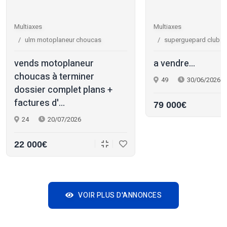
Multiaxes
Multiaxes
ulm motoplaneur choucas
superguepard club r
vends motoplaneur
a vendre...
choucas à terminer
49
30/06/2026
dossier complet plans +
factures d'...
79 000€
24
20/07/2026
22 000€
VOIR PLUS D'ANNONCES